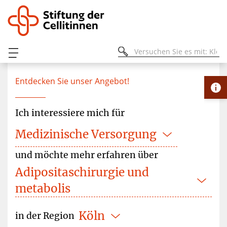
Entdecken Sie unser Angebot!
Ich interessiere mich für
M
e
d
i
z
i
n
i
s
c
h
e
V
e
r
s
o
r
g
u
n
g
und möchte mehr erfahren über
A
d
i
p
o
s
i
t
a
s
c
h
K
ö
l
n
in der Region